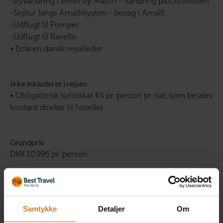
-Byvandring i vores by Maiori - Vandring på Citronstien
-Sejltur langs Amalfikysten - besøg i Amalfi
-Udflugt til Pompei
-Udflugt til Ravello
• Erfaren dansk rejseleder
Ikke inkluderet i rejsen
• Obligatorisk turistskat €4 pr. person pr. nat, som betales
kontant direkte til hotellet
Grundpris
DKK 10.995 pr. person
Administrationsgebyr
95 kr. pr. booking. Administrationsgebyr dækker betaling
Samtykke
Detaljer
Om
til Rejsegarantifonden og Best Travels lovpligtige