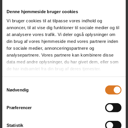
ansvarsforsikring.
Denne hjemmeside bruger cookies
Vi bruger cookies til at tilpasse vores indhold og
Antal personer
annoncer, til at vise dig funktioner til sociale medier og til
at analysere vores trafik. Vi deler også oplysninger om
din brug af vores hjemmeside med vores partnere inden
for sociale medier, annonceringspartnere og
Værelse
analysepartnere. Vores partnere kan kombinere disse
data med andre oplysninger, du har givet dem, eller som
Beklager, der er ingen værelser, som passer til det valgte
de har indsamlet fra din brug af deres tjenester.
antal personer. Du er velkommen til at ringe til os på tlf.
70 20 98 99 og høre om eventuelle alternativer.
Samtykkevalg
Nødvendig
Præferencer
Annoncekode
Statistik