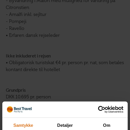
- Byvandring i Maiori med mulighed for vandring på
Citronstien
- Amalfi inkl. sejltur
- Pompeji
- Ravello
• Erfaren dansk rejseleder
Ikke inkluderet i rejsen
• Obligatorisk turistskat €4 pr. person pr. nat, som betales
kontant direkte til hotellet
Grundpris
DKK 10.695 pr. person
Administrationsgebyr
95 kr. pr. booking. Administrationsgebyr dækker betaling
Samtykke
Detaljer
Om