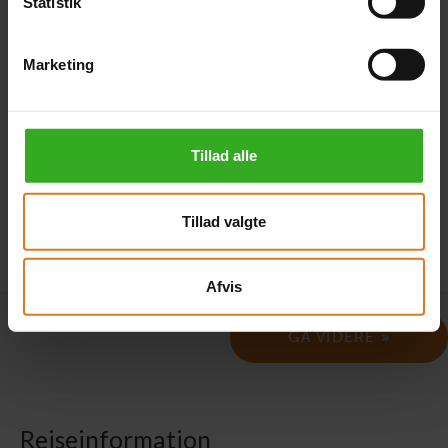
Statistik
Annoncekode
Marketing
Hvor har du set rejsen? I feltet ovenfor kan du angive
annoncekoden fra annoncen.
Tillad alle
Tillad valgte
Afvis
Rejseinformation