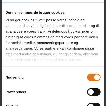
til Rejsegarantifonden og Best Travels lovpligtige
ansvarsforsikring.
Denne hjemmeside bruger cookies
Vi bruger cookies til at tilpasse vores indhold og
Antal personer
annoncer, til at vise dig funktioner til sociale medier og til
at analysere vores trafik. Vi deler også oplysninger om
din brug af vores hjemmeside med vores partnere inden
for sociale medier, annonceringspartnere og
analysepartnere. Vores partnere kan kombinere disse
Værelse
data med andre oplysninger, du har givet dem, eller som
de har indsamlet fra din brug af deres tjenester.
Beklager, der er ingen værelser, som passer til det valgte
antal personer. Du er velkommen til at ringe til os på tlf.
70 20 98 99 og høre om eventuelle alternativer.
Samtykkevalg
Nødvendig
Præferencer