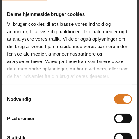
til Rejsegarantifonden og Best Travels lovpligtige
ansvarsforsikring.
Denne hjemmeside bruger cookies
Vi bruger cookies til at tilpasse vores indhold og
annoncer, til at vise dig funktioner til sociale medier og til
Antal personer
at analysere vores trafik. Vi deler også oplysninger om
din brug af vores hjemmeside med vores partnere inden
for sociale medier, annonceringspartnere og
analysepartnere. Vores partnere kan kombinere disse
Værelse
data med andre oplysninger, du har givet dem, eller som
de har indsamlet fra din brug af deres tjenester.
Beklager, der er ingen værelser, som passer til det valgte
antal personer. Du er velkommen til at ringe til os på tlf.
Samtykkevalg
70 20 98 99 og høre om eventuelle alternativer.
Nødvendig
Præferencer
Statistik