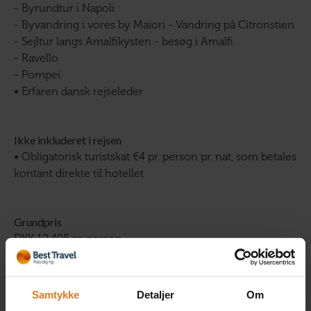
- Byrundtur i Napoli
- Byvandring i vores by Maiori - Vandring på Citronstien
- Sejltur langs Amalfikysten - besøg i Amalfi
- Ravello
- Pompei
• Erfaren dansk rejseleder
Ikke inkluderet i rejsen
• Obligatorisk turistskat €4 pr. person pr. nat, som betales
kontant direkte til hotellet
Grundpris
DKK 12.495 pr. person
Administrationsgebyr
Samtykke
Detaljer
Om
95 kr. pr. booking. Administrationsgebyr dækker betaling