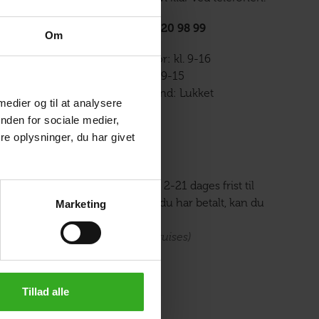
Tlf. 70 20 98 99
Om
Man-tor: kl. 9-16
Fre: kl. 9-15
Weekend: Lukket
 medier og til at analysere
nden for sociale medier,
e oplysninger, du har givet
21 dages fuld fortrydelsesret
Når du bestiller din rejse, har du 2-21 dages frist til
indbetaling af depositum. Indtil du har betalt, kan du
Marketing
frit afbestille rejsen igen.
(Gælder ikke rejser med MSC Cruises)
Tillad alle