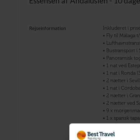
Essensen af Andalusien - 10 dage
Rejseinformation
Inkluderet i pris
• Fly til Málaga t
• Lufthavnstransf
• Bustransport i
• Panoramisk tog
• 1 nat ved Este
• 1 nat i Ronda (
• 2 nætter i Sevil
• 1 nat i Córdoba
• 2 nætter i Gran
• 2 nætter ved S
• 9 x morgenma
• 1 x spansk tap
• 1 x middag på h
• 2 x middag på h