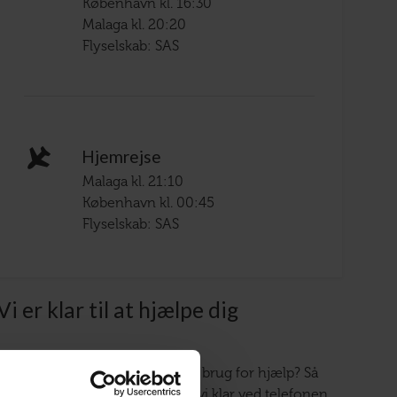
København kl. 16:30
Malaga kl. 20:20
Flyselskab: SAS
Hjemrejse
Malaga kl. 21:10
København kl. 00:45
Flyselskab: SAS
Vi er klar til at hjælpe dig
Har du brug for hjælp? Så
sidder vi klar ved telefonen.