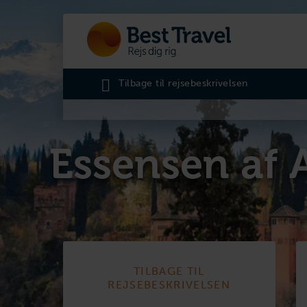
Tilbage til rejsebeskrivelsen
Essensen af 
TILBAGE TIL
REJSEBESKRIVELSEN