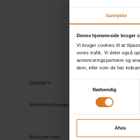
• 1 x middag på 
• 1 x middag på l
Samtykke
• Lokalguide i R
• Udflugter ifølg
-Entré til mosk
Denne hjemmeside bruger c
-Entré og rundv
Vi bruger cookies til at tilpas
• Erfaren dansk 
vores trafik. Vi deler også 
annonceringspartnere og anal
OBS - Pasnumme
dem, eller som de har indsaml
Grundpris
Samtykkevalg
DKK 14.995 pr. 
Nødvendig
Administrationsgebyr
95 kr. pr. booki
Rejsegarantifond
Afvis
Antal personer