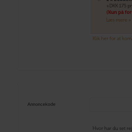
+DKK 175 pr
(Kun på fo
Læs mere »
Klik her for at ko
Annoncekode
Hvor har du set r