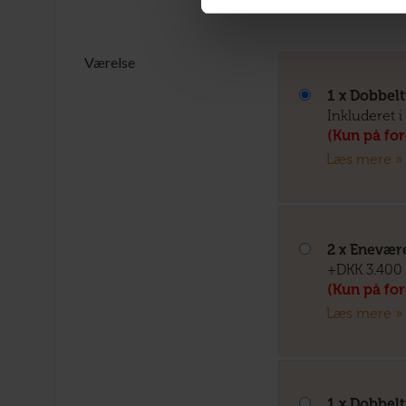
Værelse
1 x Dobbel
Inkluderet i
(Kun på fo
Læs mere »
2 x Enevær
+DKK 3.400 
(Kun på fo
Læs mere »
1 x Dobbel