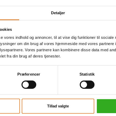
lokalrestaurant i Ronda (dag 2)
okal restaurant i Córdoba inkl. 1 drikkevare (dag 5)
Detaljer
onda, Córdoba, Sevilla, Granada og i Alhambra
e program inkl.
éen-katedralen La Mezquita
ookies
isning på Alhambra
se vores indhold og annoncer, til at vise dig funktioner til sociale
rejseleder
oplysninger om din brug af vores hjemmeside med vores partnere i
ysepartnere. Vores partnere kan kombinere disse data med andr
r skal være korrekt
et fra din brug af deres tjenester.
person
Præferencer
Statistik
ng. Administrationsgebyr dækker betaling til
en og Best Travels lovpligtige ansvarsforsikring.
Tillad valgte