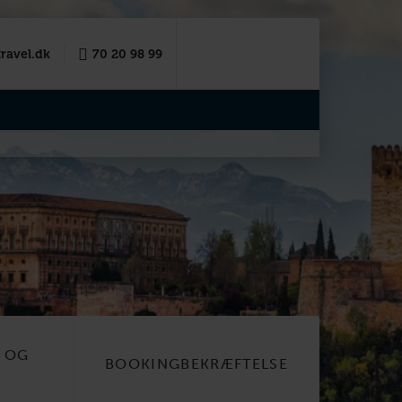
ravel.dk
70 20 98 99
R OG
BOOKINGBEKRÆFTELSE