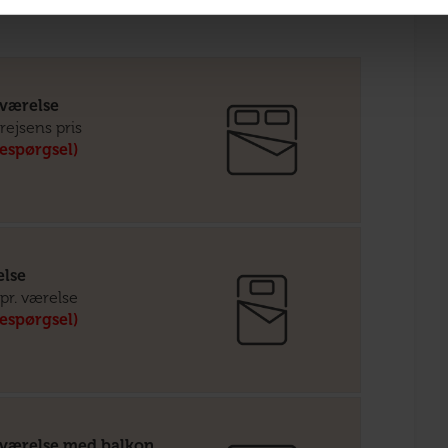
tværelse
 rejsens pris
respørgsel)
else
pr. værelse
respørgsel)
tværelse med balkon