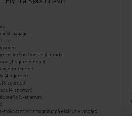
 - Fly fra København
en:
/r inkl. bagage
er t/r
 Spanien
rejse fra San Roque til Ronda
pona (4-stjernet hotel)
3-stjernet hotel)
la (4-stjernet)
 (3-stjernet)
ada (4-stjernet)
alobreña (3-stjernet)
d
as-frokost m/vinsmagning på eksklusiv vingård
otellet (dag 1)
otellet inkl. 1 glas vin & vand (dag 8+9)