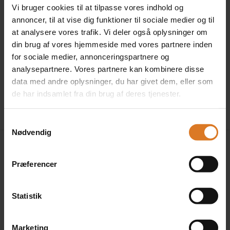
Vi bruger cookies til at tilpasse vores indhold og
2 x Dobbeltværelse som
annoncer, til at vise dig funktioner til sociale medier og til
eneværelse
at analysere vores trafik. Vi deler også oplysninger om
+DKK 5.700 pr. værelse
din brug af vores hjemmeside med vores partnere inden
Læs mere »
for sociale medier, annonceringspartnere og
analysepartnere. Vores partnere kan kombinere disse
data med andre oplysninger, du har givet dem, eller som
Klik her for at kombinere forskellige værelsestyper »
de har indsamlet fra din brug af deres tjenester.
Samtykkevalg
Nødvendig
Præferencer
Annoncekode
Statistik
Hvor har du set rejsen? I feltet ovenfor kan du angive
Marketing