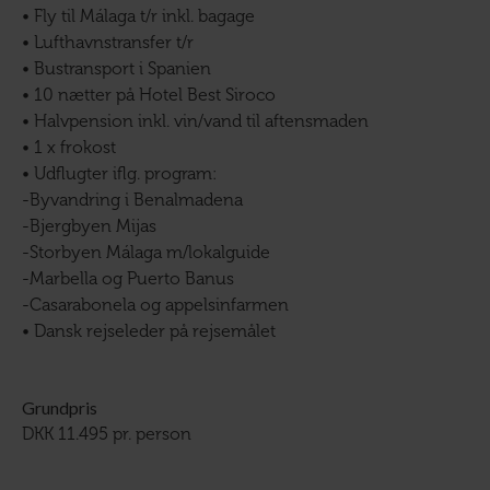
• Fly til Málaga t/r inkl. bagage
• Lufthavnstransfer t/r
• Bustransport i Spanien
• 10 nætter på Hotel Best Siroco
• Halvpension inkl. vin/vand til aftensmaden
• 1 x frokost
• Udflugter iflg. program:
-Byvandring i Benalmadena
-Bjergbyen Mijas
-Storbyen Málaga m/lokalguide
-Marbella og Puerto Banus
-Casarabonela og appelsinfarmen
• Dansk rejseleder på rejsemålet
Grundpris
DKK 11.495 pr. person