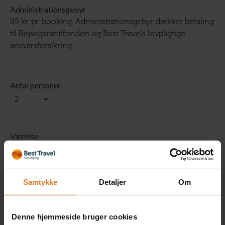
Administrationsgebyr
95 kr. pr. booking. Administrationsgebyr dækker betaling
til Rejsegarantifonden og Best Travels lovpligtige
ansvarsforsikring.
Antal personer
Værelse
1 x Dobbeltværelse
Inkluderet i rejsens pris
Samtykke
Detaljer
Om
Læs mere »
Denne hjemmeside bruger cookies