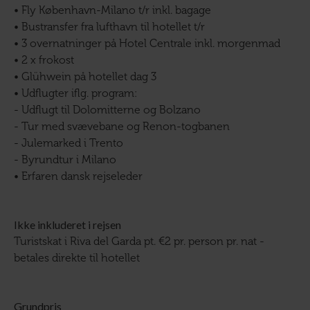
• Fly København-Milano t/r inkl. bagage
• Bustransfer fra lufthavn til hotellet t/r
• 3 overnatninger på Hotel Centrale inkl. morgenmad
• 2 x frokost
• Glühwein på hotellet dag 3
• Udflugter iflg. program:
- Udflugt til Dolomitterne og Bolzano
- Tur med svævebane og Renon-togbanen
- Julemarked i Trento
- Byrundtur i Milano
• Erfaren dansk rejseleder
Ikke inkluderet i rejsen
Turistskat i Riva del Garda pt. €2 pr. person pr. nat -
betales direkte til hotellet
Grundpris