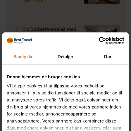
Læs mere »
1 x Dobbeltværelse med
søudsigt
+DKK 250 pr. person
Læs mere »
Samtykke
Detaljer
Om
Denne hjemmeside bruger cookies
1 x Dobbeltværelse med
balkon og søudsigt
Vi bruger cookies til at tilpasse vores indhold og
+DKK 450 pr. person
annoncer, til at vise dig funktioner til sociale medier og til
Læs mere »
at analysere vores trafik. Vi deler også oplysninger om
din brug af vores hjemmeside med vores partnere inden
for sociale medier, annonceringspartnere og
analysepartnere. Vores partnere kan kombinere disse
data med andre oplysninger, du har givet dem, eller som
2 x Eneværelse