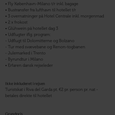
• Fly København-Milano t/r inkl. bagage
• Bustransfer fra lufthavn til hotellet t/r
• 3 overnatninger på Hotel Centrale inkl. morgenmad
• 2 x frokost
• Glühwein på hotellet dag 3
• Udflugter iflg. program:
- Udflugt til Dolomitterne og Bolzano
- Tur med svævebane og Renon-togbanen
- Julemarked i Trento
- Byrundtur i Milano
• Erfaren dansk rejseleder
Ikke inkluderet i rejsen
Turistskat i Riva del Garda pt. €2 pr. person pr. nat -
betales direkte til hotellet
Grundpris