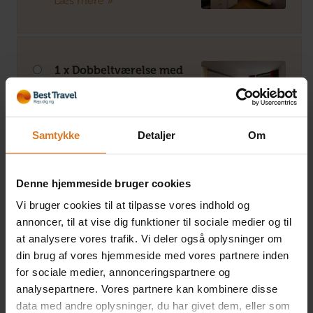
Læs mere »
1 x Dobbeltværelse med
søudsigt
+DKK 250 pr. person
Læs mere »
Samtykke
Detaljer
Om
Denne hjemmeside bruger cookies
1 x Dobbeltværelse med
balkon og søudsigt
Vi bruger cookies til at tilpasse vores indhold og
+DKK 450 pr. person
annoncer, til at vise dig funktioner til sociale medier og til
Læs mere »
at analysere vores trafik. Vi deler også oplysninger om
din brug af vores hjemmeside med vores partnere inden
for sociale medier, annonceringspartnere og
analysepartnere. Vores partnere kan kombinere disse
data med andre oplysninger, du har givet dem, eller som
2 x Eneværelse