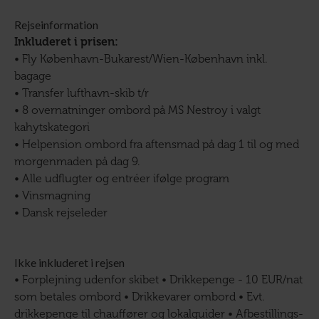
Rejseinformation
Inkluderet i prisen:
• Fly København-Bukarest/Wien-København inkl.
bagage
• Transfer lufthavn-skib t/r
• 8 overnatninger ombord på MS Nestroy i valgt
kahytskategori
• Helpension ombord fra aftensmad på dag 1 til og med
morgenmaden på dag 9.
• Alle udflugter og entréer ifølge program
• Vinsmagning
• Dansk rejseleder
Ikke inkluderet i rejsen
• Forplejning udenfor skibet • Drikkepenge - 10 EUR/nat
som betales ombord • Drikkevarer ombord • Evt.
drikkepenge til chauffører og lokalguider • Afbestillings-