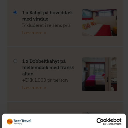
1 x Kahyt på hoveddæk
med vindue
Inkluderet i rejsens pris
Læs mere »
1 x Dobbeltkahyt på
mellemdæk med fransk
altan
+DKK 1.000 pr. person
Læs mere »
1 x Dobbeltkahyt på øvre
dæk med fransk altan