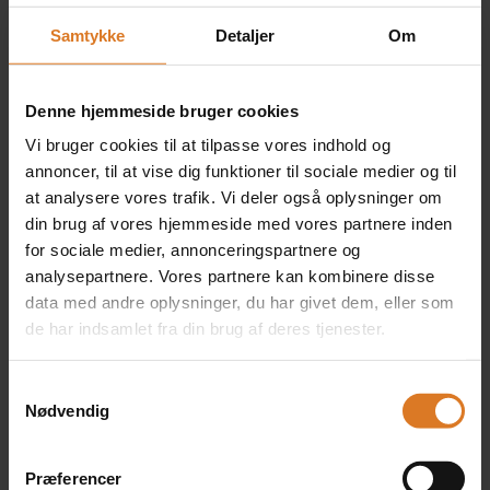
+DKK 1.800 pr. person
Læs mere »
Samtykke
Detaljer
Om
Denne hjemmeside bruger cookies
2 x Kahyt på hoveddæk
Vi bruger cookies til at tilpasse vores indhold og
med vindue - enebrug
annoncer, til at vise dig funktioner til sociale medier og til
+DKK 6.000 pr. værelse
at analysere vores trafik. Vi deler også oplysninger om
(Kun på forespørgsel)
din brug af vores hjemmeside med vores partnere inden
1 tilgængelige
for sociale medier, annonceringspartnere og
Læs mere »
analysepartnere. Vores partnere kan kombinere disse
data med andre oplysninger, du har givet dem, eller som
de har indsamlet fra din brug af deres tjenester.
2 x Kahyt på mellemdæk
Samtykkevalg
med fransk altan -
Nødvendig
Enebrug
+DKK 1.000 pr. person
+DKK 6.000 pr. værelse
Præferencer