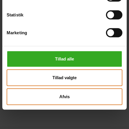
(Kun på forespørgsel)
1 tilgængelige
Statistik
Læs mere »
Marketing
2 x Kahyt på øvre dæk
med fransk altan -
enebrug
Tillad alle
+DKK 1.800 pr. person
+DKK 6.000 pr. værelse
(Kun på forespørgsel)
Tillad valgte
Læs mere »
Afvis
Klik her for at kombinere forskellige værelsestyper »