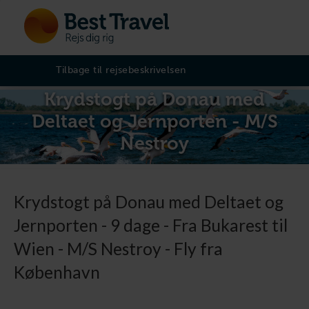
Tilbage til rejsebeskrivelsen
Krydstogt på Donau med
Deltaet og Jernporten - M/S
Nestroy
Krydstogt på Donau med Deltaet og
Jernporten - 9 dage - Fra Bukarest til
Wien - M/S Nestroy - Fly fra
København