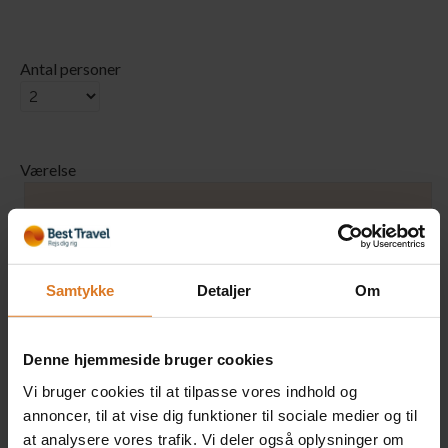
Antal personer
Værelse
1 x Dobbeltværelse
Inkluderet i rejsens pris
(Kun på forespørgsel)
Samtykke
Detaljer
Om
Læs mere »
Denne hjemmeside bruger cookies
Vi bruger cookies til at tilpasse vores indhold og
1 x Dobbeltværelse med
annoncer, til at vise dig funktioner til sociale medier og til
søudsigt
at analysere vores trafik. Vi deler også oplysninger om
+DKK 800 pr. person