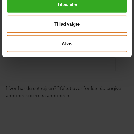
Tillad alle
Klik her for at kombinere forskellige værelsestyper »
Tillad valgte
Afvis
Annoncekode
Hvor har du set rejsen? I feltet ovenfor kan du angive
annoncekoden fra annoncen.