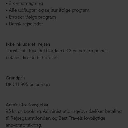
• 2 x vinsmagning
• Alle udflugter og sejltur ifølge program
• Entréer ifølge program
• Dansk rejseleder
Ikke inkluderet i rejsen
Turistskat i Riva del Garda p.t. €2 pr. person pr. nat -
betales direkte til hotellet
Grundpris
DKK 11.995 pr. person
Administrationsgebyr
95 kr. pr. booking. Administrationsgebyr dækker betaling
til Rejsegarantifonden og Best Travels lovpligtige
ansvarsforsikring.