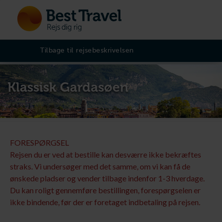
Tilbage til rejsebeskrivelsen
Klassisk Gardasøen
FORESPØRGSEL
Rejsen du er ved at bestille kan desværre ikke bekræftes
straks. Vi undersøger med det samme, om vi kan få de
ønskede pladser og vender tilbage indenfor 1-3 hverdage.
Du kan roligt gennemføre bestillingen, forespørgselen er
ikke bindende, før der er foretaget indbetaling på rejsen.