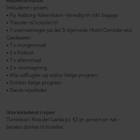
Rejseinformation
Inkluderet i prisen:
• Fly Aalborg-København-Venedig t/r inkl. bagage
• Transfer til hotellet t/r
• 7 overnatninger på det 3-stjernede Hotel Centrale ved
Gardasøen
• 7 x morgenmad
• 2 x frokost
• 7 x aftensmad
• 2 x vinsmagning
• Alle udflugter og sejltur ifølge program
• Entréer ifølge program
• Dansk rejseleder
Ikke inkluderet i rejsen
Turistskat i Riva del Garda p.t. €2 pr. person pr. nat -
betales direkte til hotellet