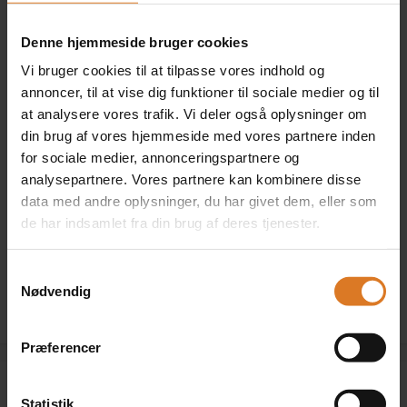
Inkluderet i rejsens pris
(Kun på forespørgsel)
Denne hjemmeside bruger cookies
Læs mere »
Vi bruger cookies til at tilpasse vores indhold og
annoncer, til at vise dig funktioner til sociale medier og til
at analysere vores trafik. Vi deler også oplysninger om
din brug af vores hjemmeside med vores partnere inden
1 x Dobbeltværelse med
for sociale medier, annonceringspartnere og
søudsigt
analysepartnere. Vores partnere kan kombinere disse
+DKK 800 pr. person
data med andre oplysninger, du har givet dem, eller som
Læs mere »
de har indsamlet fra din brug af deres tjenester.
Klik her for at kombinere forskellige værelsestyper »
Samtykkevalg
Nødvendig
Præferencer
Statistik