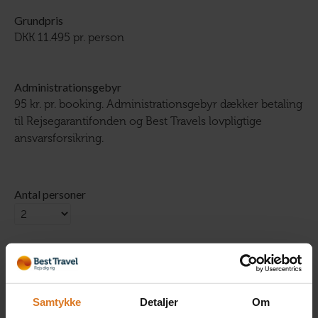
Grundpris
DKK 11.495 pr. person
Administrationsgebyr
95 kr. pr. booking. Administrationsgebyr dækker betaling
til Rejsegarantifonden og Best Travels lovpligtige
ansvarsforsikring.
Antal personer
Værelse
Samtykke
Detaljer
Om
1 x Dobbeltværelse