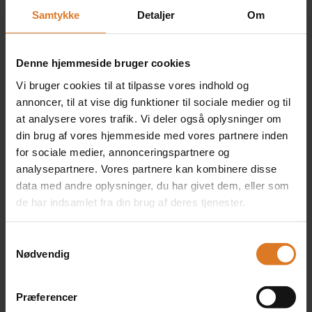
Samtykke
Detaljer
Om
Værelse
Denne hjemmeside bruger cookies
1 x Dobbeltværelse
Vi bruger cookies til at tilpasse vores indhold og
Inkluderet i rejsens pris
(Kun på forespørgsel)
annoncer, til at vise dig funktioner til sociale medier og til
at analysere vores trafik. Vi deler også oplysninger om
Læs mere »
din brug af vores hjemmeside med vores partnere inden
for sociale medier, annonceringspartnere og
analysepartnere. Vores partnere kan kombinere disse
data med andre oplysninger, du har givet dem, eller som
2 x Eneværelse
de har indsamlet fra din brug af deres tjenester.
+DKK 4.900 pr. værelse
(Kun på forespørgsel)
Samtykkevalg
Nødvendig
Klik her for at kombinere forskellige værelsestyper »
Præferencer