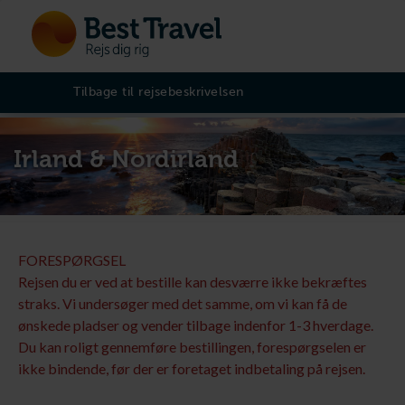
Tilbage til rejsebeskrivelsen
Irland & Nordirland
FORESPØRGSEL
Rejsen du er ved at bestille kan desværre ikke bekræftes
straks. Vi undersøger med det samme, om vi kan få de
ønskede pladser og vender tilbage indenfor 1-3 hverdage.
Du kan roligt gennemføre bestillingen, forespørgselen er
ikke bindende, før der er foretaget indbetaling på rejsen.