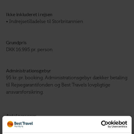
Ikke inkluderet i rejsen
• Indrejsetilladelse til Storbritannien
Grundpris
DKK 16.995 pr. person
Administrationsgebyr
95 kr. pr. booking. Administrationsgebyr dækker betaling
til Rejsegarantifonden og Best Travels lovpligtige
ansvarsforsikring.
Antal personer