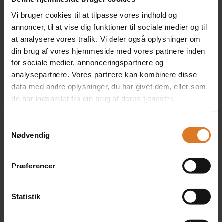
Vi bruger cookies til at tilpasse vores indhold og
annoncer, til at vise dig funktioner til sociale medier og til
1 x Dobbeltværelse med
at analysere vores trafik. Vi deler også oplysninger om
balkon/terrasse og
din brug af vores hjemmeside med vores partnere inden
pooludsigt
for sociale medier, annonceringspartnere og
+DKK 750 pr. person
(Kun på forespørgsel)
analysepartnere. Vores partnere kan kombinere disse
data med andre oplysninger, du har givet dem, eller som
Læs mere »
de har indsamlet fra din brug af deres tjenester.
Samtykkevalg
Nødvendig
2 x Eneværelse med
balkon/terasse og
pooludsigt
Præferencer
+DKK 750 pr. person
+DKK 1.200 pr. værelse
(Kun på forespørgsel)
Statistik
Læs mere »