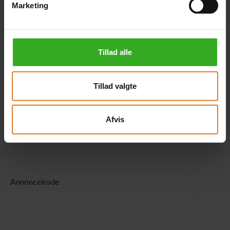
Marketing
2 x Eneværelse med
balkon/terasse
Tillad alle
+DKK 1.200 pr. værelse
Læs mere »
Tillad valgte
Klik her for at kombinere forskellige værelsestyper »
Afvis
Annoncekode