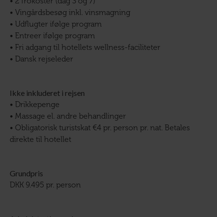
• 2 frokoster (dag 3 og 7)
• Vingårdsbesøg inkl. vinsmagning
• Udflugter ifølge program
• Entreer ifølge program
• Fri adgang til hotellets wellness-faciliteter
• Dansk rejseleder
Ikke inkluderet i rejsen
• Drikkepenge
• Massage el. andre behandlinger
• Obligatorisk turistskat €4 pr. person pr. nat. Betales
direkte til hotellet
Grundpris
DKK 9.495 pr. person