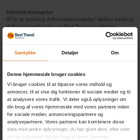
Administrationsgebyr
95 kr. pr. booking. Administrationsgebyr dækker betaling
til Rejsegarantifonden og Best Travels lovpligtige
ansvarsforsikring.
Samtykke
Detaljer
Om
Antal personer
Denne hjemmeside bruger cookies
Vi bruger cookies til at tilpasse vores indhold og
Værelse
annoncer, til at vise dig funktioner til sociale medier og til
at analysere vores trafik. Vi deler også oplysninger om
din brug af vores hjemmeside med vores partnere inden
1 x Dobbeltværelse med
for sociale medier, annonceringspartnere og
balkon/terasse
analysepartnere. Vores partnere kan kombinere disse
Inkluderet i rejsens pris
data med andre oplysninger, du har givet dem, eller som
(Kun på forespørgsel)
de har indsamlet fra din brug af deres tjenester.
Læs mere »