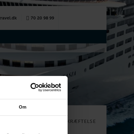
ravel.dk
70 20 98 99
Om
R OG
BOOKINGBEKRÆFTELSE