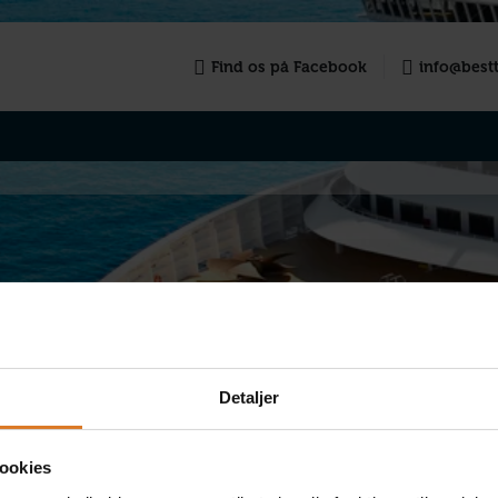
Find os på Facebook
info@bestt
Detaljer
VÆLG ANTAL
DINE OPLYSNINGE
REJSENDE
TILVALG
ookies