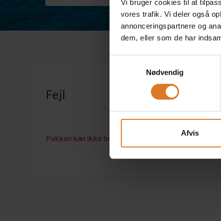
Vi bruger cookies til at tilpas
vores trafik. Vi deler også 
annonceringspartnere og anal
dem, eller som de har indsaml
Samtykkevalg
Nødvendig
Fejl
Afvis
Pakken kan ikke bookes