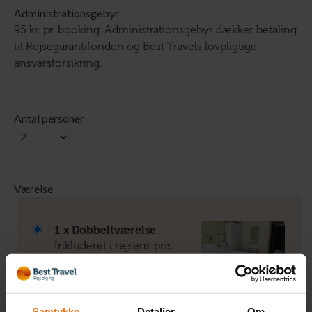
Administrationsgebyr
95 kr. pr. booking. Administrationsgebyr dækker betaling
til Rejsegarantifonden og Best Travels lovpligtige
ansvarsforsikring.
Antal personer
Værelse
1 x Dobbeltværelse
Inkluderet i rejsens pris
Læs mere »
Samtykke
Detaljer
Om