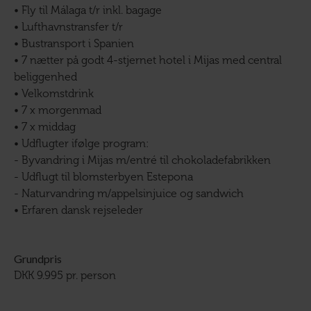
• Fly til Málaga t/r inkl. bagage
• Lufthavnstransfer t/r
• Bustransport i Spanien
• 7 nætter på godt 4-stjernet hotel i Mijas med central
beliggenhed
• Velkomstdrink
• 7 x morgenmad
• 7 x middag
• Udflugter ifølge program:
- Byvandring i Mijas m/entré til chokoladefabrikken
- Udflugt til blomsterbyen Estepona
- Naturvandring m/appelsinjuice og sandwich
• Erfaren dansk rejseleder
Grundpris
DKK 9.995 pr. person