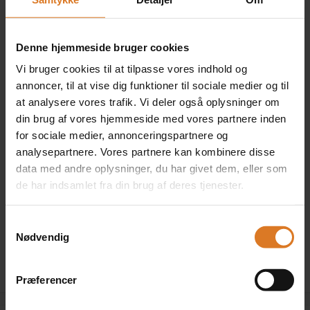
1 x Superiorværelse med
balkon
Denne hjemmeside bruger cookies
+DKK 895 pr. person
Vi bruger cookies til at tilpasse vores indhold og
Læs mere »
annoncer, til at vise dig funktioner til sociale medier og til
at analysere vores trafik. Vi deler også oplysninger om
din brug af vores hjemmeside med vores partnere inden
for sociale medier, annonceringspartnere og
2 x Dobbeltværelse som
analysepartnere. Vores partnere kan kombinere disse
eneværelse
data med andre oplysninger, du har givet dem, eller som
+DKK 995 pr. værelse
de har indsamlet fra din brug af deres tjenester.
Læs mere »
Samtykkevalg
Klik her for at kombinere forskellige værelsestyper »
Nødvendig
Præferencer