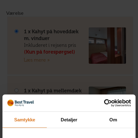
Værelse
1 x Kahyt på hoveddæk
m. vinduer
Inkluderet i rejsens pris
(Kun på forespørgsel)
Læs mere »
1 x Kahyt på mellemdæk
m. fransk altan
+DKK 1.950 pr. person
(Kun på forespørgsel)
Læs mere »
Samtykke
Detaljer
Om