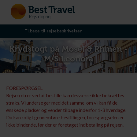
Tilbage til rejsebeskrivelsen
Krydstogt på Mosel & Rhinen -
M/S Leonora
FORESPØRGSEL
Rejsen du er ved at bestille kan desværre ikke bekræftes
straks. Vi undersøger med det samme, om vi kan få de
ønskede pladser og vender tilbage indenfor 1-3 hverdage.
Du kan roligt gennemføre bestillingen, forespørgselen er
ikke bindende, før der er foretaget indbetaling på rejsen.