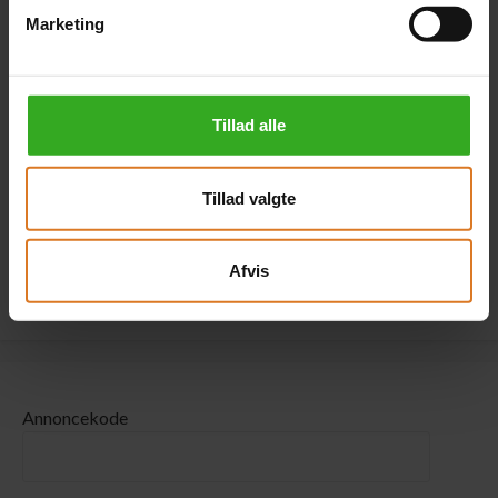
dæk m. fransk altan -
Marketing
enebrug
+DKK 2.800 pr. person
+DKK 4.000 pr. værelse
(Kun på forespørgsel)
Tillad alle
1 tilgængelige
Læs mere »
Tillad valgte
Klik her for at kombinere forskellige værelsestyper »
Afvis
Annoncekode