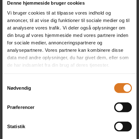
Denne hjemmeside bruger cookies
1 x Kahyt på øvre dæk m.
Vi bruger cookies til at tilpasse vores indhold og
fransk altan
annoncer, til at vise dig funktioner til sociale medier og til
+DKK 2.800 pr. person
at analysere vores trafik. Vi deler også oplysninger om
Læs mere »
din brug af vores hjemmeside med vores partnere inden
for sociale medier, annonceringspartnere og
analysepartnere. Vores partnere kan kombinere disse
data med andre oplysninger, du har givet dem, eller som
2 x Dobbeltkahyt på
de har indsamlet fra din brug af deres tjenester.
mellemdæk m. fransk
altan - enebrug
Samtykkevalg
+DKK 1.950 pr. person
Nødvendig
+DKK 4.000 pr. værelse
(Kun på forespørgsel)
Læs mere »
Præferencer
Statistik
2 x Dobbeltkahyt på øvre