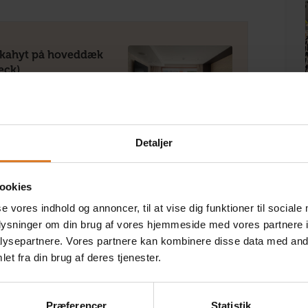
tkahyt på hoveddæk
eck)
 rejsens pris
respørgsel)
Detaljer
ookies
på mellemdæk med
n (Ruby Deck)
se vores indhold og annoncer, til at vise dig funktioner til sociale
pr. person
oplysninger om din brug af vores hjemmeside med vores partnere i
ysepartnere. Vores partnere kan kombinere disse data med andr
et fra din brug af deres tjenester.
på øvre dæk med fransk
Præferencer
Statistik