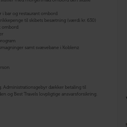
og slutter med morgenmad ombord den sidste
er i bar og restaurant ombord
drikkepenge til skibets besætning (værdi kr. 630)
k ombord
er
 program
nsmagninger samt svævebane i Koblenz
erson
ng. Administrationsgebyr dækker betaling til
en og Best Travels lovpligtige ansvarsforsikring.