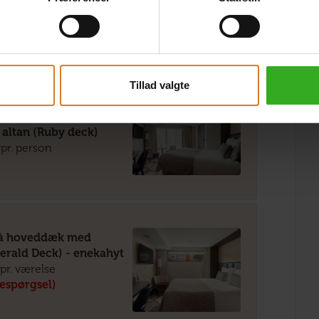
mond Deck)
pr. person
Tillad valgte
suite på mellemdæk
 altan (Ruby deck)
pr. person
på hoveddæk med
erald Deck) - enekahyt
pr. værelse
respørgsel)