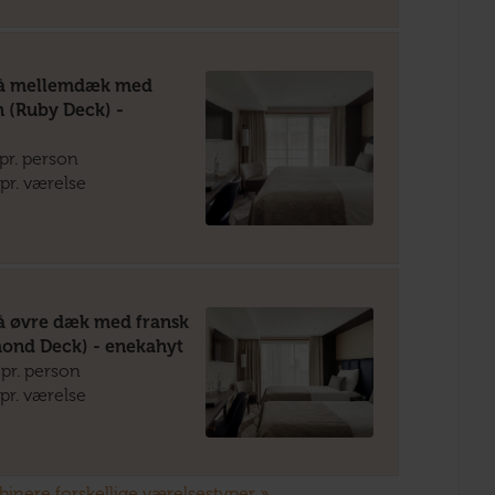
på mellemdæk med
n (Ruby Deck) -
pr. person
pr. værelse
på øvre dæk med fransk
mond Deck) - enekahyt
pr. person
pr. værelse
mbinere forskellige værelsestyper »