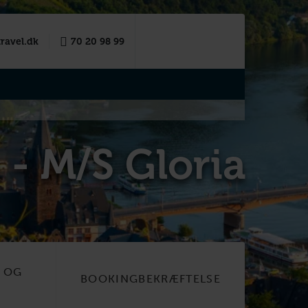
ravel.dk
70 20 98 99
 - M/S Gloria
R OG
BOOKINGBEKRÆFTELSE