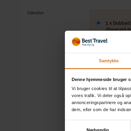
Værelse
1 x Dobbel
(Emerald d
Inkluderet i
(Kun på fo
Læs mere »
Samtykke
Denne hjemmeside bruger c
1 x Kahyt 
fransk alta
Vi bruger cookies til at tilpas
+DKK 1.850 
vores trafik. Vi deler også 
Læs mere »
annonceringspartnere og anal
dem, eller som de har indsaml
Samtykkevalg
1 x Kahyt 
Nødvendig