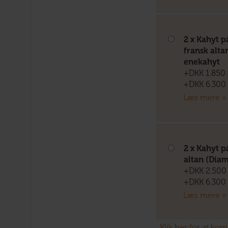
2 x Kahyt 
fransk alta
enekahyt
+DKK 1.850 
+DKK 6.300 
Læs mere »
2 x Kahyt 
altan (Dia
+DKK 2.500 
+DKK 6.300 
Læs mere »
Klik her for at ko