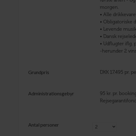
første aften - 
morgen.
• Alle drikkevar
• Obligatoriske 
• Levende musi
• Dansk rejseled
• Udflugter iflg.
-herunder 2 vi
Grundpris
DKK 17.495 pr. p
Administrationsgebyr
95 kr. pr. booki
Rejsegarantifond
Antal personer