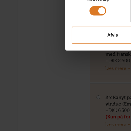
altan (Dia
+DKK 2.500 
Læs mere »
Afvis
1 x Junior
med fransk
+DKK 2.500 
Læs mere »
2 x Kahyt 
vindue (Em
+DKK 6.300 
(Kun på fo
Læs mere »