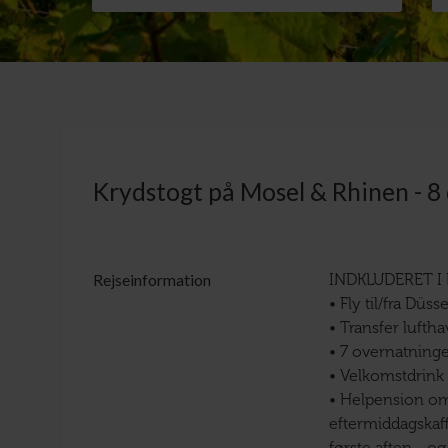
Krydstogt på Mosel & Rhinen - 8 
Rejseinformation
INDKLUDERET I 
• Fly til/fra Düss
• Transfer luftha
• 7 overnatninge
• Velkomstdrink
• Helpension om
eftermiddagskaf