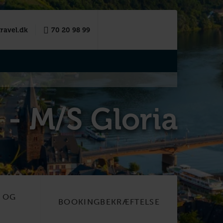
ravel.dk
70 20 98 99
 - M/S Gloria
R OG
BOOKINGBEKRÆFTELSE