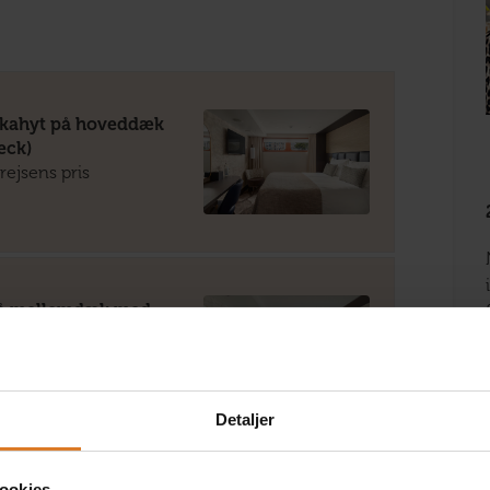
tkahyt på hoveddæk
eck)
 rejsens pris
på mellemdæk med
n (Ruby Deck)
pr. person
Detaljer
ookies