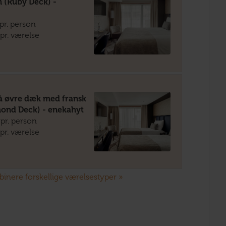
n (Ruby Deck) -
pr. person
pr. værelse
på øvre dæk med fransk
mond Deck) - enekahyt
pr. person
pr. værelse
mbinere forskellige værelsestyper »