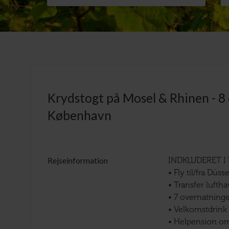
Krydstogt på Mosel & Rhinen - 8 d
København
Rejseinformation
INDKLUDERET I 
• Fly til/fra Düss
• Transfer luftha
• 7 overnatninge
• Velkomstdrink
• Helpension om