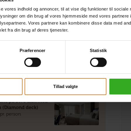
på øvre dæk med fransk
mond Deck)
se vores indhold og annoncer, til at vise dig funktioner til sociale
pr. person
oplysninger om din brug af vores hjemmeside med vores partnere i
ysepartnere. Vores partnere kan kombinere disse data med andr
et fra din brug af deres tjenester.
Præferencer
Statistik
suite på mellemdæk
 altan (Ruby deck)
pr. person
Tillad valgte
suite på øvre dæk med
an (Diamond deck)
pr. person