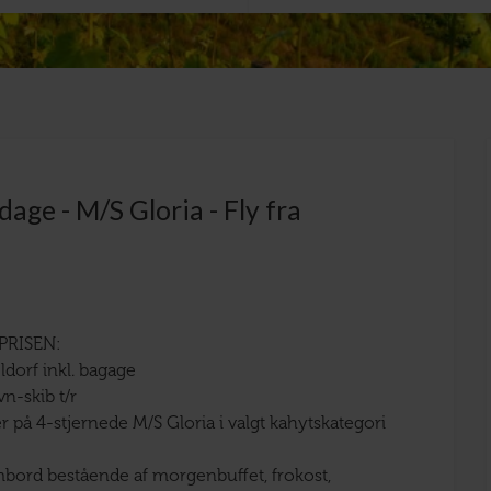
age - M/S Gloria - Fly fra
PRISEN:
eldorf inkl. bagage
vn-skib t/r
r på 4-stjernede M/S Gloria i valgt kahytskategori
bord bestående af morgenbuffet, frokost,