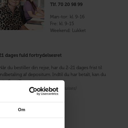
Tlf. 70 20 98 99
Man-tor: kl. 9-16
Fre: kl. 9-15
Weekend: Lukket
21 dages fuld fortrydelsesret
Når du bestiller din rejse, har du 2-21 dages frist til
indbetaling af depositum. Indtil du har betalt, kan du
frit afbestille rejsen igen.
(Gælder ikke rejser med MSC Cruises)
Om