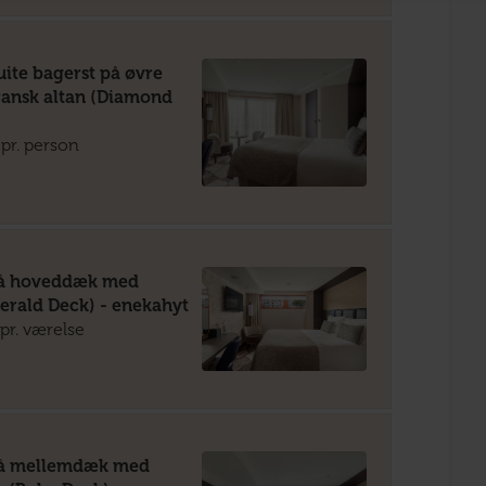
uite bagerst på øvre
ansk altan (Diamond
pr. person
på hoveddæk med
erald Deck) - enekahyt
pr. værelse
på mellemdæk med