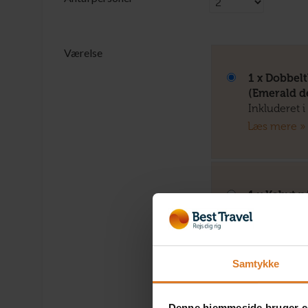
Værelse
1 x Dobbel
(Emerald d
Inkluderet i
Læs mere »
1 x Kahyt 
fransk alta
+DKK 1.850 
Læs mere »
Samtykke
Denne hjemmeside bruger c