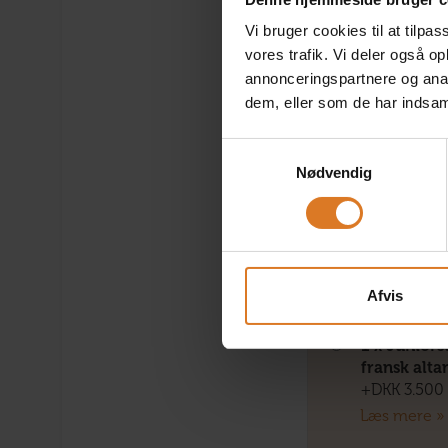
1 x Kahyt 
altan (Dia
Vi bruger cookies til at tilpas
+DKK 2.500 
vores trafik. Vi deler også 
Læs mere »
annonceringspartnere og anal
dem, eller som de har indsaml
Samtykkevalg
Nødvendig
1 x Junior
med fransk
+DKK 2.500 
Læs mere »
Afvis
1 x Junior
fransk alt
+DKK 3.500 
Læs mere »