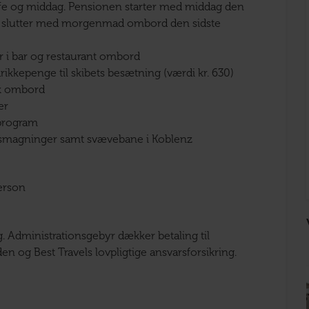
fe og middag. Pensionen starter med middag den
og slutter med morgenmad ombord den sidste
er i bar og restaurant ombord
drikkepenge til skibets besætning (værdi kr. 630)
k ombord
er
 program
nsmagninger samt svævebane i Koblenz
person
ng. Administrationsgebyr dækker betaling til
en og Best Travels lovpligtige ansvarsforsikring.