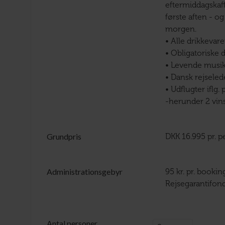
eftermiddagskaf
første aften - 
morgen.
• Alle drikkevar
• Obligatoriske 
• Levende musi
• Dansk rejseled
• Udflugter iflg.
-herunder 2 vi
Grundpris
DKK 16.995 pr. 
Administrationsgebyr
95 kr. pr. booki
Rejsegarantifond
Antal personer