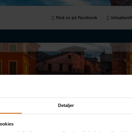
Find os på Facebook
info@bestt
Detaljer
VÆLG ANTAL
DINE OPLYSNINGE
REJSENDE
TILVALG
ookies