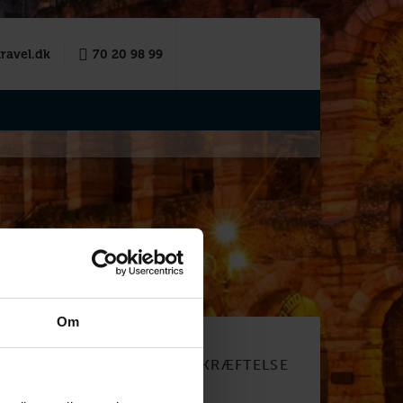
ravel.dk
70 20 98 99
Om
R OG
BOOKINGBEKRÆFTELSE