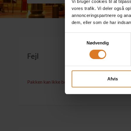
Vi bruger cookies til at tilpas
vores trafik. Vi deler også 
annonceringspartnere og anal
dem, eller som de har indsaml
Samtykkevalg
Nødvendig
Fejl
Afvis
Pakken kan ikke bookes