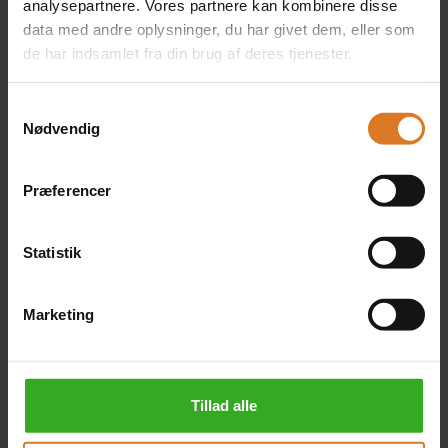
analysepartnere. Vores partnere kan kombinere disse
1 x Juniorsuite bagerst på
data med andre oplysninger, du har givet dem, eller som
øvre dæk med fransk
de har indsamlet fra din brug af deres tjenester.
altan (Diamond deck)
+DKK 3.000 pr. person
Samtykkevalg
Læs mere »
Nødvendig
Præferencer
2 x Kahyt på hoveddæk
med vindue (Emerald
Statistik
Deck) - enekahyt
+DKK 6.300 pr. værelse
Læs mere »
Marketing
Tillad alle
2 x Kahyt på mellemdæk
med fransk altan (Ruby