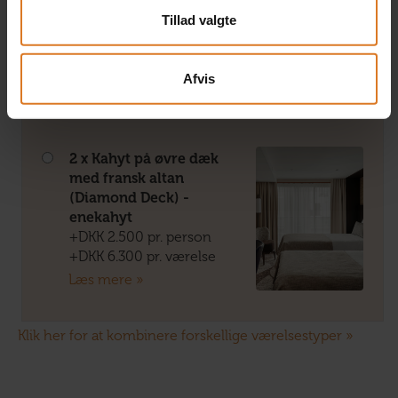
Deck) - enekahyt
Tillad valgte
+DKK 1.850 pr. person
+DKK 6.300 pr. værelse
Læs mere »
Afvis
2 x Kahyt på øvre dæk
med fransk altan
(Diamond Deck) -
enekahyt
+DKK 2.500 pr. person
+DKK 6.300 pr. værelse
Læs mere »
Klik her for at kombinere forskellige værelsestyper »