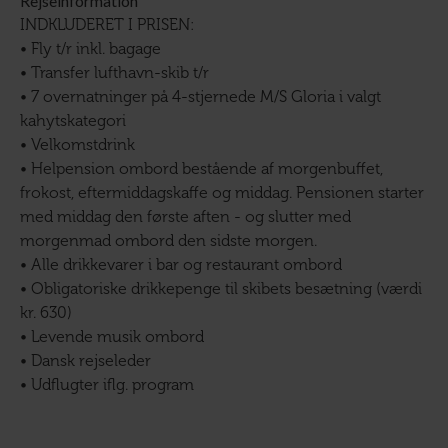
Rejseinformation
INDKLUDERET I PRISEN:
• Fly t/r inkl. bagage
• Transfer lufthavn-skib t/r
• 7 overnatninger på 4-stjernede M/S Gloria i valgt
kahytskategori
• Velkomstdrink
• Helpension ombord bestående af morgenbuffet,
frokost, eftermiddagskaffe og middag. Pensionen starter
med middag den første aften - og slutter med
morgenmad ombord den sidste morgen.
• Alle drikkevarer i bar og restaurant ombord
• Obligatoriske drikkepenge til skibets besætning (værdi
kr. 630)
• Levende musik ombord
• Dansk rejseleder
• Udflugter iflg. program