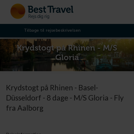
Tilbage til rejsebeskrivelsen
Krydstogt på Rhinen - M/S
Gloria
Krydstogt på Rhinen - Basel-
Düsseldorf - 8 dage - M/S Gloria - Fly
fra Aalborg