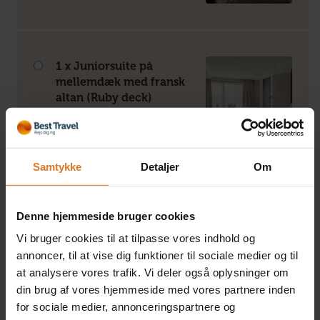
1 x Juniorsuite på
mellemdæk med fransk
altan (Ruby deck)
+DKK 2.500 pr. person
Læs mere »
Samtykke
Detaljer
Om
1 x Juniorsuite på øvre
Denne hjemmeside bruger cookies
dæk med fransk altan
(Diamond deck)
Vi bruger cookies til at tilpasse vores indhold og
+DKK 3.500 pr. person
annoncer, til at vise dig funktioner til sociale medier og til
Læs mere »
at analysere vores trafik. Vi deler også oplysninger om
din brug af vores hjemmeside med vores partnere inden
for sociale medier, annonceringspartnere og