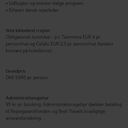
• Udflugter og entréer ifølge program
• Erfaren dansk rejseleder
Ikke inkluderet i rejsen
Obligatorisk turistskat - p.t. Taormina EUR 4 pr.
person/nat og Cefalù EUR 2,5 pr. person/nat (betales
kontant på hotellerne)
Grundpris
DKK 9.995 pr. person
Administrationsgebyr
95 kr. pr. booking. Administrationsgebyr dækker betaling
til Rejsegarantifonden og Best Travels lovpligtige
ansvarsforsikring.