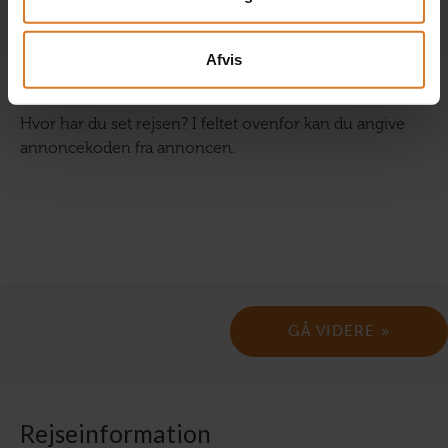
Annoncekode
Afvis
Hvor har du set rejsen? I feltet ovenfor kan du angive
annoncekoden fra annoncen.
Rejseinformation