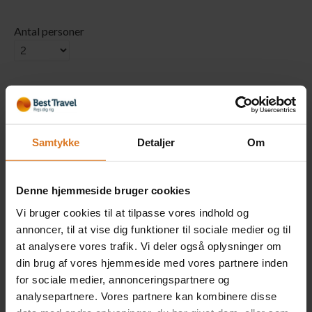
Antal personer
Værelse
Samtykke
Detaljer
Om
1 x Dobbeltværelse
Inkluderet i rejsens pris
(Kun på forespørgsel)
Denne hjemmeside bruger cookies
Læs mere »
Vi bruger cookies til at tilpasse vores indhold og
annoncer, til at vise dig funktioner til sociale medier og til
at analysere vores trafik. Vi deler også oplysninger om
1 x Dobbeltværelse med
din brug af vores hjemmeside med vores partnere inden
havudsigt (Kun på Hotel
for sociale medier, annonceringspartnere og
Santa Lucia Le Sabbie
analysepartnere. Vores partnere kan kombinere disse
dOro)