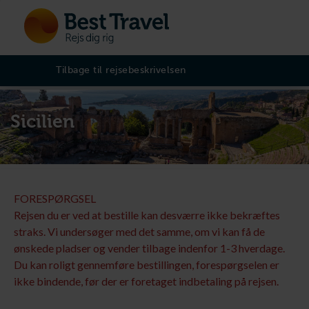
Tilbage til rejsebeskrivelsen
Sicilien
FORESPØRGSEL
Rejsen du er ved at bestille kan desværre ikke bekræftes
straks. Vi undersøger med det samme, om vi kan få de
ønskede pladser og vender tilbage indenfor 1-3 hverdage.
Du kan roligt gennemføre bestillingen, forespørgselen er
ikke bindende, før der er foretaget indbetaling på rejsen.