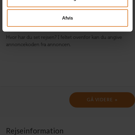
Annoncekode
Afvis
Hvor har du set rejsen? I feltet ovenfor kan du angive
annoncekoden fra annoncen.
Rejseinformation