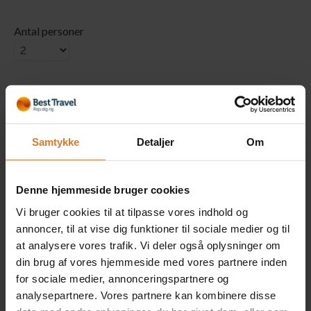
Antal personer
Værelse
Samtykke
Detaljer
Om
1 x Dobbeltværelse
Inkluderet i rejsens pris
(Kun på forespørgsel)
Denne hjemmeside bruger cookies
Læs mere »
Vi bruger cookies til at tilpasse vores indhold og
annoncer, til at vise dig funktioner til sociale medier og til
at analysere vores trafik. Vi deler også oplysninger om
1 x Dobbeltværelse med
din brug af vores hjemmeside med vores partnere inden
havudsigt (Kun på Hotel
for sociale medier, annonceringspartnere og
Santa Lucia Le Sabbie
analysepartnere. Vores partnere kan kombinere disse
dOro)