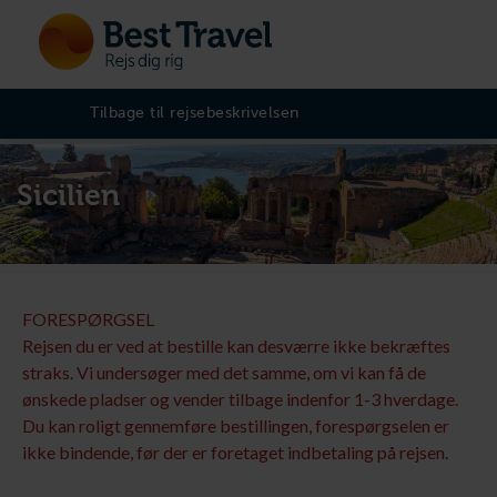
Tilbage til rejsebeskrivelsen
Sicilien
FORESPØRGSEL
Rejsen du er ved at bestille kan desværre ikke bekræftes
straks. Vi undersøger med det samme, om vi kan få de
ønskede pladser og vender tilbage indenfor 1-3 hverdage.
Du kan roligt gennemføre bestillingen, forespørgselen er
ikke bindende, før der er foretaget indbetaling på rejsen.