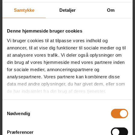
Samtykke
Detaljer
Om
Værelse
Denne hjemmeside bruger cookies
1 x Dobbeltværelse
Vi bruger cookies til at tilpasse vores indhold og
Inkluderet i rejsens pris
annoncer, til at vise dig funktioner til sociale medier og til
(Kun på forespørgsel)
at analysere vores trafik. Vi deler også oplysninger om
Læs mere »
din brug af vores hjemmeside med vores partnere inden
for sociale medier, annonceringspartnere og
analysepartnere. Vores partnere kan kombinere disse
data med andre oplysninger, du har givet dem, eller som
2 x Eneværelse
de har indsamlet fra din brug af deres tjenester.
+DKK 3.900 pr. værelse
(Kun på forespørgsel)
Samtykkevalg
Nødvendig
Klik her for at kombinere forskellige værelsestyper »
Præferencer