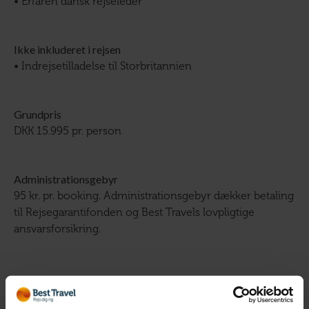
• Erfaren dansk rejseleder
Ikke inkluderet i rejsen
• Indrejsetilladelse til Storbritannien
Grundpris
DKK 15.995 pr. person
Administrationsgebyr
95 kr. pr. booking. Administrationsgebyr dækker betaling
til Rejsegarantifonden og Best Travels lovpligtige
ansvarsforsikring.
Antal personer