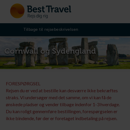
Tilbage til rejsebeskrivelsen
Cornwall og Sydengland
FORESPØRGSEL
Rejsen du er ved at bestille kan desværre ikke bekræftes
straks. Vi undersøger med det samme, om vi kan få de
ønskede pladser og vender tilbage indenfor 1-3 hverdage.
Du kan roligt gennemføre bestillingen, forespørgselen er
ikke bindende, før der er foretaget indbetaling på rejsen.