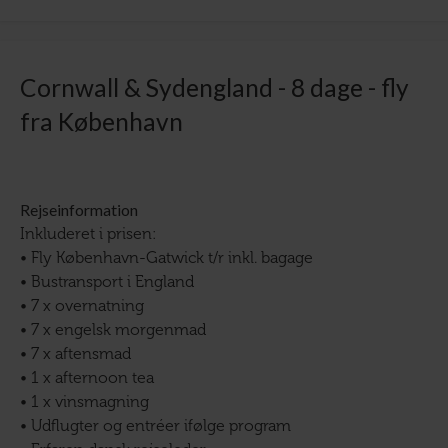
Cornwall & Sydengland - 8 dage - fly
fra København
Rejseinformation
Inkluderet i prisen:
• Fly København-Gatwick t/r inkl. bagage
• Bustransport i England
• 7 x overnatning
• 7 x engelsk morgenmad
• 7 x aftensmad
• 1 x afternoon tea
• 1 x vinsmagning
• Udflugter og entréer ifølge program