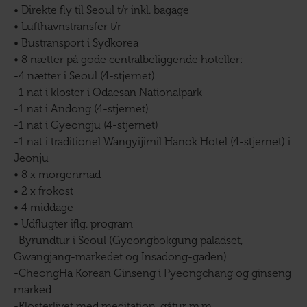
• Direkte fly til Seoul t/r inkl. bagage
• Lufthavnstransfer t/r
• Bustransport i Sydkorea
• 8 nætter på gode centralbeliggende hoteller:
-4 nætter i Seoul (4-stjernet)
-1 nat i kloster i Odaesan Nationalpark
-1 nat i Andong (4-stjernet)
-1 nat i Gyeongju (4-stjernet)
-1 nat i traditionel Wangyijimil Hanok Hotel (4-stjernet) i
Jeonju
• 8 x morgenmad
• 2 x frokost
• 4 middage
• Udflugter iflg. program
-Byrundtur i Seoul (Gyeongbokgung paladset,
Gwangjang-markedet og Insadong-gaden)
-CheongHa Korean Ginseng i Pyeongchang og ginseng
marked
-Klosterlivet med meditation, gåtur m.m.