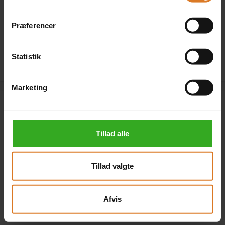
Læs mere »
Præferencer
Klik her for at kombinere forskellige værelsestyper »
Statistik
Marketing
Annoncekode
Tillad alle
Tillad valgte
Hvor har du set rejsen? I feltet ovenfor kan du angive
annoncekoden fra annoncen.
Afvis