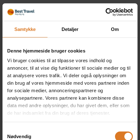
Antal personer
Samtykke
Detaljer
Om
Værelse
Denne hjemmeside bruger cookies
Vi bruger cookies til at tilpasse vores indhold og
annoncer, til at vise dig funktioner til sociale medier og til
1 x Dobbeltværelse
Inkluderet i rejsens pris
at analysere vores trafik. Vi deler også oplysninger om
din brug af vores hjemmeside med vores partnere inden
Læs mere »
for sociale medier, annonceringspartnere og
analysepartnere. Vores partnere kan kombinere disse
data med andre oplysninger, du har givet dem, eller som
de har indsamlet fra din brug af deres tjenester.
2 x Dobbeltværelse som
eneværelse (Ikke
garanteret i klostret)
Samtykkevalg
+DKK 5.295 pr. person
Nødvendig